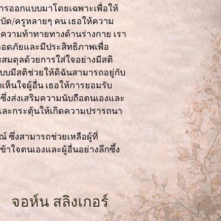
การออกแบบมาโดยเฉพาะเพื่อให้
ำบัด/ครูหลายๆ คน เธอให้ความ
่มีความท้าทายทางด้านร่างกาย เรา
ปลอดภัยและมีประสิทธิภาพเพื่อ
สมดุลด้วยการใส่ใจอย่างมีสติ
บมีสติช่วยให้ดิฉันสามารถอยู่กับ
กเห็นใจผู้อื่น เธอให้การยอมรับ
น ซึ่งส่งเสริมความนับถือตนเองและ
่ดีและกระตุ้นให้เกิดความปรารถนา
 ซึ่งสามารถช่วยเหลือผู้ที่
้าใจตนเองและผู้อื่นอย่างลึกซึ้ง
จอห์น สลิงเกอร์