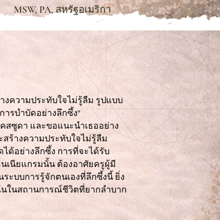
MSW, PA, สหรัฐอเมริกา
้างความประทับใจไม่รู้ลืม รูปแบบ
รบำบัดอย่างลึกซึ้ง"
เคสซูดา และขอแนะนำเธออย่าง
ะสร้างความประทับใจไม่รู้ลืม
อย่างลึกซึ้ง การที่จะได้รับ
เนียแกรมนั้น ต้องอาศัยครูผู้มี
การรู้จักตนเองที่ลึกซึ้งนี้ ยิ่ง
จฉันในสถานการณ์ชีวิตที่ยากลำบาก