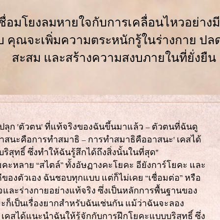
่อเชื่อมโยงลมหายใจกับการเคลื่อนไหวอย่าง
บ คุณจะเพิ่มความตระหนักรู้ในร่างกาย ปลด
สะสม และสร้างความสงบภายในที่ยั่งยืน
ุก 'ตัวตน' ที่แท้จริงของฉันขึ้นมาแล้ว – ตัวตนที่ฉันดู
'อาสนะคือการทำสมาธิ – การทำสมาธิคืออาสนะ' เคสได้
ทธิ์ ซึ่งทำให้ฉันรู้สึกได้ถึงสิ่งนั้นในที่สุด"
โยคะหลาย “สไตล์” ทั้งอัษฏางคะโยคะ อียังการ์โยคะ และ
ีของตัวเอง ฉันชอบทุกแบบ แต่ก็ไม่เคย “เชื่อมต่อ” หรือ
ใจและร่างกายอย่างแท้จริง ซึ่งเป็นหลักการพื้นฐานของ
ป็นเรื่องยากสำหรับฉันเช่นกัน แม้ว่าฉันจะลอง
สได้แนะนำฉันให้รู้จักกับการฝึกโยคะแบบบริสุทธิ์ ซึ่ง