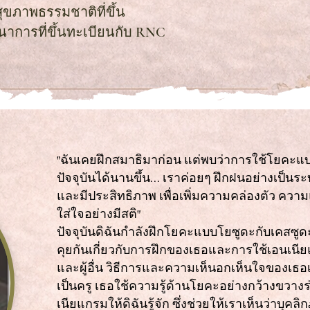
ุขภาพธรรมชาติที่ขึ้น
นาการที่ขึ้นทะเบียนกับ RNC
"ฉันเคยฝึกสมาธิมาก่อน แต่พบว่าการใช้โยคะแบบ
ปัจจุบันได้นานขึ้น... เราค่อยๆ ฝึกฝนอย่างเป็นร
และมีประสิทธิภาพ เพื่อเพิ่มความคล่องตัว ค
ใส่ใจอย่างมีสติ"
ปัจจุบันดิฉันกำลังฝึกโยคะแบบโยซูดะกับเคสซูดะอย
คุยกันเกี่ยวกับการฝึกของเธอและการใช้เอนเนี
และผู้อื่น วิธีการและความเห็นอกเห็นใจของเธอเ
เป็นครู เธอใช้ความรู้ด้านโยคะอย่างกว้างขวาง
เนียแกรมให้ดิฉันรู้จัก ซึ่งช่วยให้เราเห็นว่าบุ