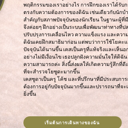
พฤติกรรมของเราอย่างไร การฝึกของเราได้รับ
ตรงกับความต้องการของดิฉัน เช่นเดียวกับนักบ
สำคัญกับสภาพปัจจุบันของนักเรียน ในฐานะผู้ที
จึงค่อยๆ ฝึกอย่างเป็นระบบเพื่อพัฒนาท่าทางที่
ปรับปรุงการเคลื่อนไหว ความแข็งแรง และความ
ดิฉันเคยฝึกสมาธิมาก่อน แต่พบว่าการใช้โยคะแบ
ปัจจุบันได้นานขึ้น เคสเป็นครูที่แท้จริงและเห็นอ
อย่างไม่มีเงื่อนไข เธอปลูกฝังความมั่นใจให้ดิฉั
ความสามารถค่ะ สิ่งนี้ส่งผลให้เกิดความรู้สึกที
ที่จะสำรวจโยซูดะมากขึ้น
เคสซูดาเป็นครู โค้ช และที่ปรึกษาที่มีประสบการณ์
ต้องการอยู่กับปัจจุบันมากขึ้นและปรารถนาที่จะเข
ยิ่งขึ้น
เริ่มต้นการเดินทางของฉัน