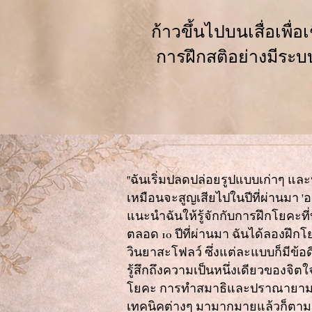
ก้าวขึ้นไปบนเสื่อเพื
การฝึกสติอย่างมีระบ
"ฉันเริ่มปลดปล่อยรูปแบบเก่าๆ และปล
เหมือนจะสูญเสียไปในปีที่ผ่านมา 
แนะนำฉันให้รู้จักกับการฝึกโยคะที่บริสุ
ตลอด 10 ปีที่ผ่านมา ฉันได้ลองฝึก
วินยาสะโฟลว์ ซึ่งแต่ละแบบก็มีข้อด
รู้สึกถึงความเป็นหนึ่งเดียวของจิต
โยคะ การทำสมาธิและปราณายามะก็เ
เทคนิคต่างๆ มามากมายแล้วก็ตาม เค