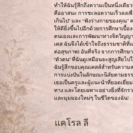
ทำให้ฉันรู้สึกถึงความเป็นหนึ่งเด
คืออาสนะ การชะลอความเร็วลงเพื
เกินไป” และ “ฟังร่างกายของคุณ” ค
ให้ดียิ่งขึ้นไปอีกด้วยการศึกษาเบื้
ตนเองและการพัฒนาทางจิตวิญญา
เคส ฉันจึงได้เข้าใจถึงธรรมชาติที่แ
ต่อสุขภาพ) อันที่จริง จากการศึกษาเ
"ตัวตน" ที่ฉันดูเหมือนจะสูญเสียไปใ
ฉันรู้สึกขอบคุณเคสส์สำหรับความ
การแบ่งปันในลักษณะนิสัยตามธร
เธอเป็นครูและผู้แนะนำที่ยอดเยี่ยม
ทาง และโดยเฉพาะอย่างยิ่งที่จักรว
และมุมมองใหม่ๆ ในชีวิตของฉัน!
แคโรล ลี